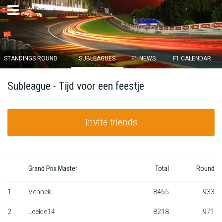
×
STANDINGS ROUND
SUBLEAGUES
F1 NEWS
F1 CALENDAR
Round 12 closes in
Subleague - Tijd voor een feestje
14
d :
20
u :
34
m :
56
s
Invite friends
Home
Subscribe
Login
Grand Prix Master
Total
Round
Standings
1
Vennek
8465
933
2
Leekie14
8218
971
Standings round