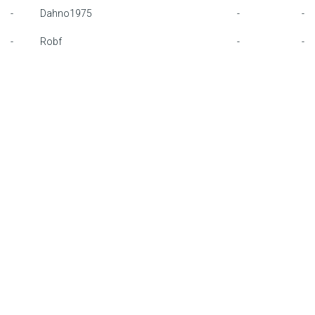
-
Dahno1975
-
-
F1 calendar
-
Robf
-
-
Teams
Drivers
Nederlands