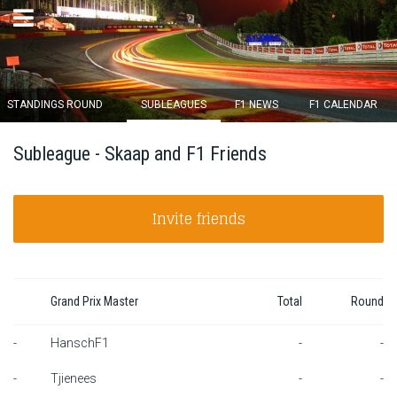
×
STANDINGS ROUND
SUBLEAGUES
F1 NEWS
F1 CALENDAR
Round 12 closes in
Subleague - Skaap and F1 Friends
15
d :
07
u :
13
m :
26
s
Invite friends
Home
Subscribe
Login
Grand Prix Master
Total
Round
Standings
-
HanschF1
-
-
-
Tjienees
-
-
Standings round