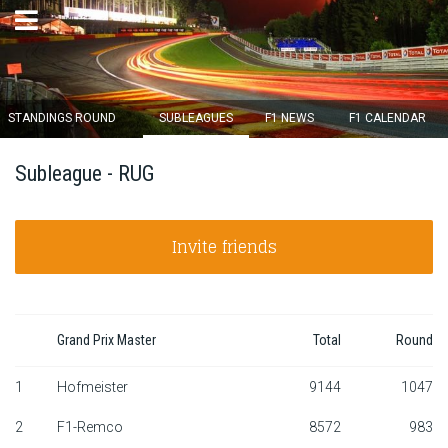
×
STANDINGS ROUND
SUBLEAGUES
F1 NEWS
F1 CALENDAR
Round 12 closes in
Subleague - RUG
14
d :
07
u :
51
m :
55
s
Invite friends
Home
Subscribe
Login
Grand Prix Master
Total
Round
Standings
1
Hofmeister
9144
1047
2
F1-Remco
8572
983
Standings round