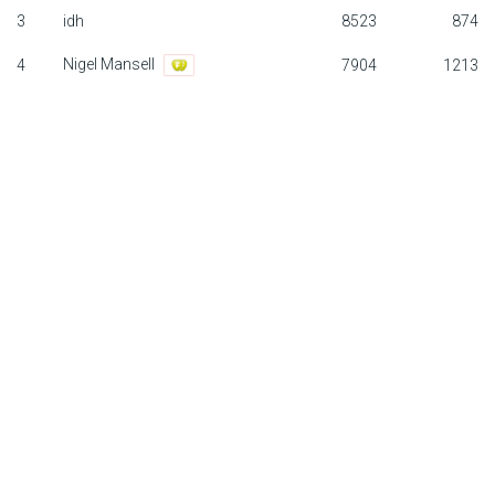
3
idh
8523
874
F1 calendar
Nigel Mansell
4
7904
1213
Teams
Drivers
Nederlands