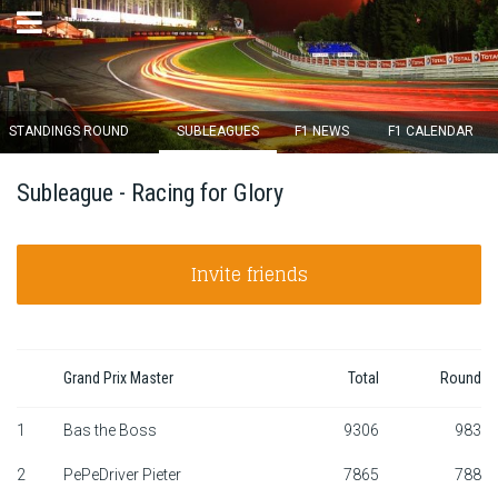
×
STANDINGS ROUND
SUBLEAGUES
F1 NEWS
F1 CALENDAR
Round 12 closes in
Subleague - Racing for Glory
13
d :
19
u :
19
m :
35
s
Invite friends
Home
Subscribe
Login
Grand Prix Master
Total
Round
Standings
1
Bas the Boss
9306
983
2
PePeDriver Pieter
7865
788
Standings round