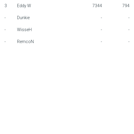
3
Eddy W
7344
794
F1 calendar
-
Dunkie
-
-
Teams
-
WisseH
-
-
Drivers
-
RemcoN
-
-
Nederlands