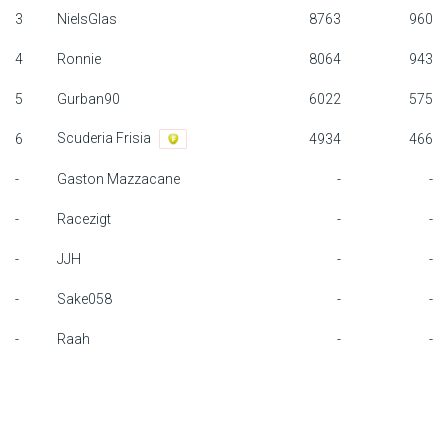
3
NielsGlas
8763
960
F1 calendar
4
Ronnie
8064
943
Teams
5
Gurban90
6022
575
Drivers
Scuderia Frisia
6
4934
466
Nederlands
-
Gaston Mazzacane
-
-
-
Racezigt
-
-
-
JJH
-
-
-
Sake058
-
-
-
Raah
-
-