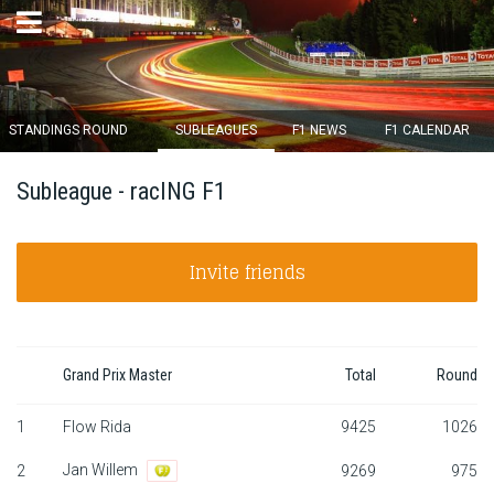
×
STANDINGS ROUND
SUBLEAGUES
F1 NEWS
F1 CALENDAR
Round 12 closes in
Subleague - racING F1
16
d :
08
u :
19
m :
57
s
Invite friends
Home
Subscribe
Login
Grand Prix Master
Total
Round
Standings
1
Flow Rida
9425
1026
Jan Willem
2
9269
975
Standings round