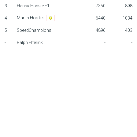
3
HansieHansie F1
7350
898
F1 calendar
Martin Hordijk
4
6440
1034
Teams
5
SpeedChampions
4896
403
Drivers
-
Ralph.Elferink
-
-
Nederlands