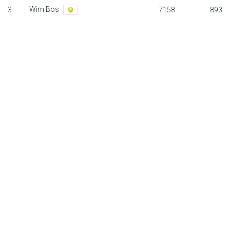
Wim Bos
3
7158
893
F1 calendar
Teams
Drivers
Nederlands