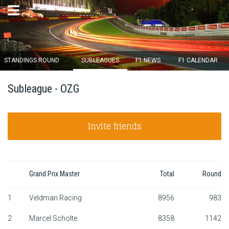
×
STANDINGS ROUND
SUBLEAGUES
F1 NEWS
F1 CALENDAR
Round 12 closes in
Subleague - OZG
12
d :
22
u :
38
m :
38
s
Invite friends
Home
Subscribe
Login
Grand Prix Master
Total
Round
Standings
1
Veldman Racing
8956
983
2
Marcel Scholte
8358
1142
Standings round