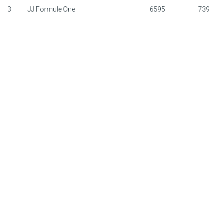
3
JJ Formule One
6595
739
F1 calendar
Teams
Drivers
Nederlands