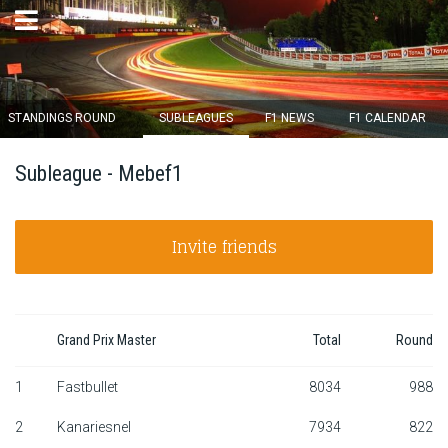
×
STANDINGS ROUND
SUBLEAGUES
F1 NEWS
F1 CALENDAR
Round 12 closes in
Subleague - Mebef1
14
d :
12
u :
56
m :
44
s
Invite friends
Home
Subscribe
Login
Grand Prix Master
Total
Round
Standings
1
Fastbullet
8034
988
2
Kanariesnel
7934
822
Standings round