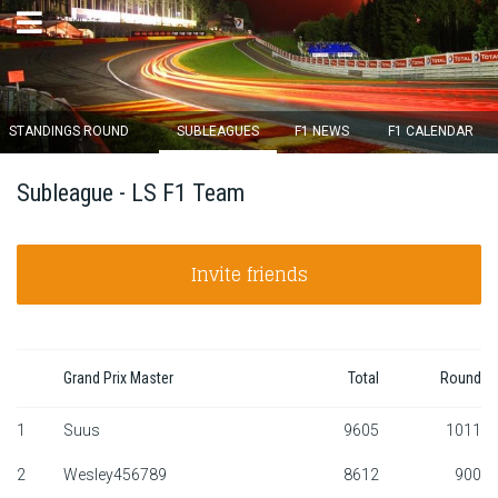
×
STANDINGS ROUND
SUBLEAGUES
F1 NEWS
F1 CALENDAR
Round 12 closes in
Subleague - LS F1 Team
14
d :
23
u :
56
m :
23
s
Invite friends
Home
Subscribe
Login
Grand Prix Master
Total
Round
Standings
1
Suus
9605
1011
2
Wesley456789
8612
900
Standings round