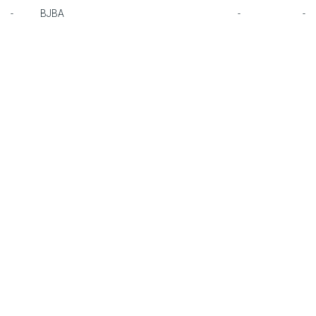
-
BJBA
-
-
F1 calendar
Teams
Drivers
Nederlands