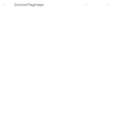
-
Simone Plagmeijer
-
-
F1 calendar
Teams
Drivers
Nederlands