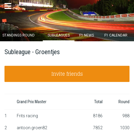
×
STANDINGS ROUND
SUBLEAGUES
F1 NEWS
F1 CALENDAR
Round 12 closes in
Subleague - Groentjes
15
d :
18
u :
48
m :
10
s
Invite friends
Home
Subscribe
Login
Grand Prix Master
Total
Round
Standings
1
Frits racing
8186
988
2
antoon.groen82
7852
1030
Standings round