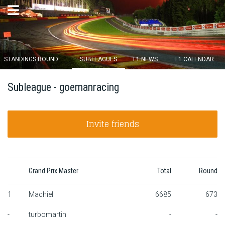
×
STANDINGS ROUND
SUBLEAGUES
F1 NEWS
F1 CALENDAR
Round 12 closes in
Subleague - goemanracing
15
d :
11
u :
37
m :
11
s
Invite friends
Home
Subscribe
Login
Grand Prix Master
Total
Round
Standings
1
Machiel
6685
673
-
turbomartin
-
-
Standings round