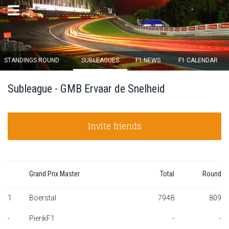
×
STANDINGS ROUND
SUBLEAGUES
F1 NEWS
F1 CALENDAR
Round 12 closes in
Subleague - GMB Ervaar de Snelheid
13
d :
00
u :
11
m :
26
s
Invite friends
Home
Subscribe
Login
Grand Prix Master
Total
Round
Standings
1
Boerstal
7948
809
-
PierikF1
-
-
Standings round