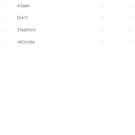
-
A3aan
-
-
F1 calendar
-
Dré f1
-
-
Teams
-
2fastforU
-
-
Drivers
-
reCoortje
-
-
Nederlands