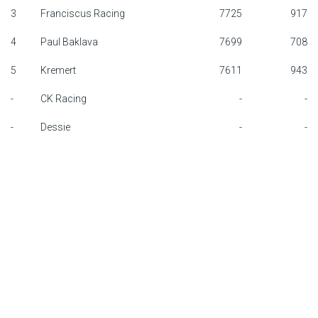
3
Franciscus Racing
7725
917
F1 calendar
4
Paul Baklava
7699
708
Teams
5
Kremert
7611
943
Drivers
-
CK Racing
-
-
Nederlands
-
Dessie
-
-