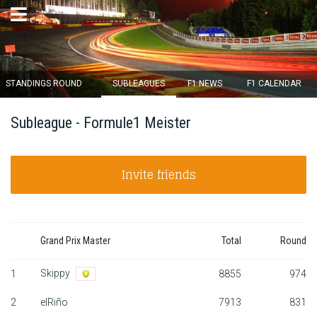
×
STANDINGS ROUND
SUBLEAGUES
F1 NEWS
F1 CALENDAR
Round 12 closes in
Subleague - Formule1 Meister
13
d :
14
u :
57
m :
05
s
Invite friends
Home
Subscribe
Login
Grand Prix Master
Total
Round
Skippy
Standings
1
8855
974
2
elRiño
7913
831
Standings round