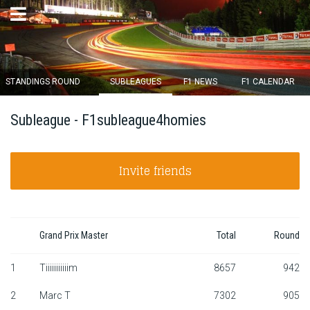
×
STANDINGS ROUND
SUBLEAGUES
F1 NEWS
F1 CALENDAR
Round 12 closes in
Subleague - F1subleague4homies
14
d :
17
u :
56
m :
59
s
Invite friends
Home
Subscribe
Login
Grand Prix Master
Total
Round
Standings
1
Tiiiiiiiiiiim
8657
942
2
Marc T
7302
905
Standings round