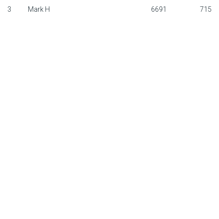
3
Mark H
6691
715
F1 calendar
Teams
Drivers
Nederlands