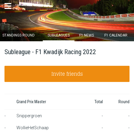
×
STANDINGS ROUND
SUBLEAGUES
F1 NEWS
F1 CALENDAR
Round 12 closes in
Subleague - F1 Kwadijk Racing 2022
13
d :
19
u :
04
m :
05
s
Invite friends
Home
Subscribe
Login
Grand Prix Master
Total
Round
Standings
-
Snippergroen
-
-
-
WollieHetSchaap
-
-
Standings round