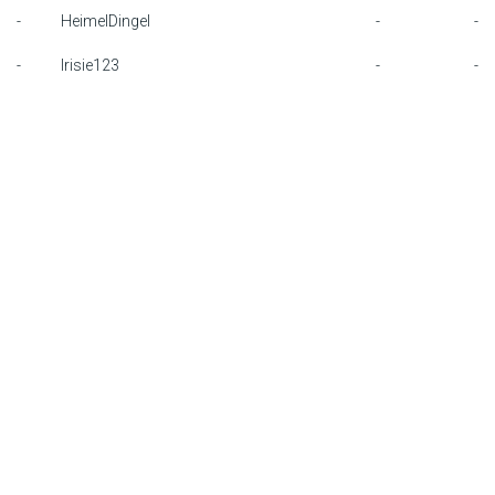
-
HeimelDingel
-
-
F1 calendar
-
Irisie123
-
-
Teams
Drivers
Nederlands