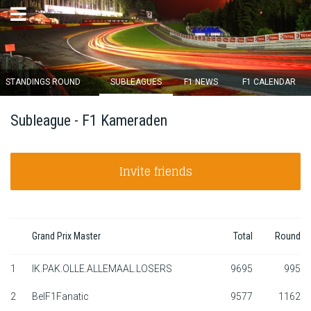
×
STANDINGS ROUND
SUBLEAGUES
F1 NEWS
F1 CALENDAR
Round 12 closes in
Subleague - F1 Kameraden
13
d :
01
u :
26
m :
14
s
Invite friends
Home
Subscribe
Login
Grand Prix Master
Total
Round
Standings
1
IK.PAK.OLLE.ALLEMAAL.LOSERS
9695
995
2
BelF1Fanatic
9577
1162
Standings round