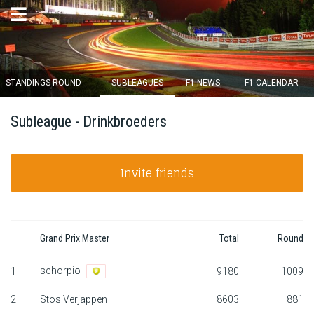
×
STANDINGS ROUND
SUBLEAGUES
F1 NEWS
F1 CALENDAR
Round 12 closes in
Subleague - Drinkbroeders
14
d :
06
u :
30
m :
07
s
Invite friends
Home
Subscribe
Login
Grand Prix Master
Total
Round
schorpio
Standings
1
9180
1009
2
Stos Verjappen
8603
881
Standings round