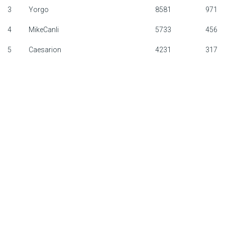
3
Yorgo
8581
971
F1 calendar
4
MikeCanli
5733
456
Teams
5
Caesarion
4231
317
Drivers
Nederlands