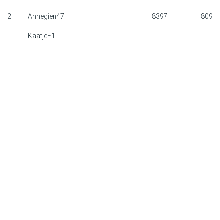
F1 calendar
2
Annegien47
8397
809
-
KaatjeF1
-
-
Teams
Drivers
Nederlands