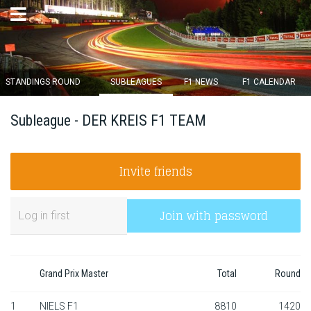
×
STANDINGS ROUND
SUBLEAGUES
F1 NEWS
F1 CALENDAR
Round 12 closes in
Subleague - DER KREIS F1 TEAM
13
d :
01
u :
51
m :
48
s
Invite friends
Home
Subscribe
Join with password
Login
Standings
Grand Prix Master
Total
Round
Standings round
1
NIELS F1
8810
1420