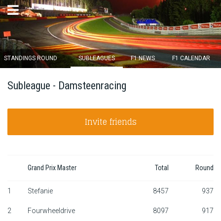
×
STANDINGS ROUND
SUBLEAGUES
F1 NEWS
F1 CALENDAR
Round 12 closes in
Subleague - Damsteenracing
12
d :
23
u :
16
m :
51
s
Invite friends
Home
Subscribe
Login
Grand Prix Master
Total
Round
Standings
1
Stefanie
8457
937
2
Fourwheeldrive
8097
917
Standings round