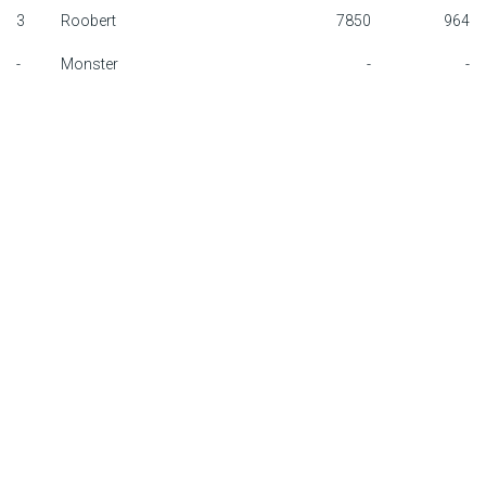
3
Roobert
7850
964
F1 calendar
-
Monster
-
-
Teams
Drivers
Nederlands