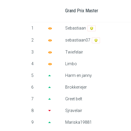
Grand Prix Master
1
Sebastiaan
2
sebastiaan07
3
Twiefelair
4
Limbo
5
Harm en janny
6
Brokkeriejer
7
Greet belt
8
Sjravelair
9
Mariska19881