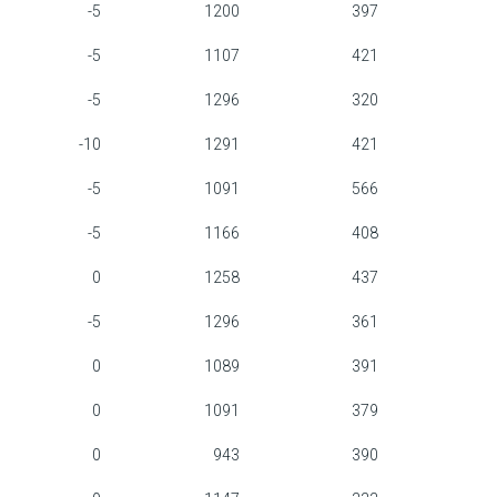
-5
1200
397
-5
1107
421
-5
1296
320
-10
1291
421
-5
1091
566
-5
1166
408
0
1258
437
-5
1296
361
0
1089
391
0
1091
379
0
943
390