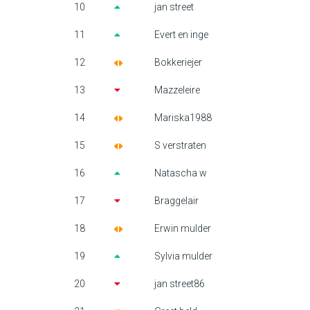
10
jan street
11
Evert en inge
12
Bokkeriejer
13
Mazzeleire
14
Mariska1988
15
S verstraten
16
Natascha w
17
Braggelair
18
Erwin mulder
19
Sylvia mulder
20
jan street86